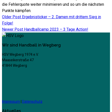
die Fehlerquote weiter minimieren und so um die nächsten
Punkte kämpfen.
Older Post
Ergebnisticker – 2. Damen mit drittem Sieg in
Folge!
Newer Post
Handballcamp 2023 – 3 Tage Action!
Wir sind Handball in Wegberg
HSV Wegberg 1974 e.V.
Maaseikerstraße 47
41844 Wegberg
Impressum
|
Datenschutz
Aktuelles