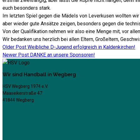
erstmal zweitrangig, aber lasst die Köpfe nicht hängen, denn ih
euch besonders stark.
Im letzten Spiel gegen die Mädels von Leverkusen wollten wir
aber wieder gute Ansätze zeigen, besonders gegen die techn
Von der Qualifikation nehmen wir also eine Menge mit, vor allem
Wir bedanken uns herzlich bei allen Eltern, Großeltern, Geschwis
Older Post
Weibliche D-Jugend erfolgreich in Kaldenkirchen!
Newer Post
DANKE an unsere Sponsoren!
Wir sind Handball in Wegberg
HSV Wegberg 1974 e.V.
Maaseikerstraße 47
41844 Wegberg