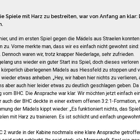
 Spiele mit Harz zu bestreiten, war von Anfang an klar: 
n.
rnier, und im ersten Spiel gegen die Mädels aus Straelen konnten
 zu. Vorne merkte man, dass wir es einfach nicht gewohnt sind
g. Dennoch waren wir, trotz knapper Niederlage, sehr zufrieden.
ang uns wieder ein guter Start ins Spiel, doch dieses verloren 
ie körperlich überlegenen Mädels aus Hiessfeld zu stoppen und 
 wieder etwas anheben. „Hey, wir haben hier nichts zu verlieren,
ns aber auch hier leider etwas zu deutlich geschlagen geben. Da
g vom BHC. Die Ansprache war klar: Wir möchten jetzt einfach e
er auch der BHC deckte in einer extrem offenen 3:2:1-Formation,
mung der Mädels kippt wieder: „Es funktioniert nichts, das Spie
elen mit Harz zu trainieren. Es ist schlicht und einfach ungewohn
 wurde in der Kabine nochmals eine klare Ansprache getroffen: 