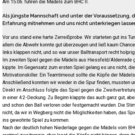
Am 15.06. fuhren die Mädels zum BHC II.
Als jüngste Mannschaft und unter der Voraussetzung, die
Erfahrung mitnehmen und uns nicht unterkriegen lasse
Vor uns stand eine harte Zerreißprobe. Wir starteten gut ins Tu
allem die Abwehr konnte gut überzeugen und ließ kaum Chancen
links klappen nicht, und so war unser Balltransport recht holpri
Im zweiten Spiel gegen die Mädels aus Hiessfeld/Aldenrade gel
kippte. Im Gegensatz zum ersten Spiel gelang es uns nicht, d
Motivationskiller. Ein Teamtimeout sollte die Köpfe der Mädels
Anschließend konnten wir wieder in die Spur finden, mussten u
Direkt im Anschluss folgte das Spiel gegen die Zweitvertretun
in einer 4:2-Deckung. Zu Beginn klappte das auch ganz gut, ab
und schon den Ball verloren oder festgemacht wurden. Die Stim
nicht, da wir in Wegberg nicht die Möglichkeiten haben, das Spi
ins gewohnte Spiel zu kommen.
Nach der deutlich hohen Niederlage gegen die Mädels vom BHC 2