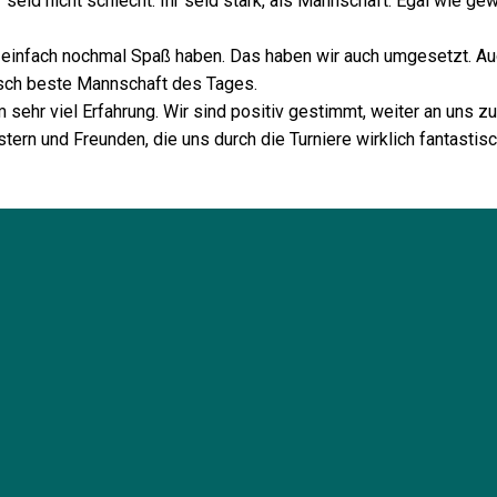
r seid nicht schlecht. Ihr seid stark, als Mannschaft. Egal wie 
 einfach nochmal Spaß haben. Das haben wir auch umgesetzt. Au
isch beste Mannschaft des Tages.
 sehr viel Erfahrung. Wir sind positiv gestimmt, weiter an uns zu
tern und Freunden, die uns durch die Turniere wirklich fantastisc