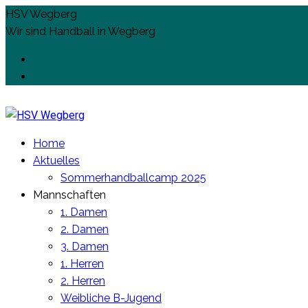
HSV Wegberg
Wir sind Handball in Wegberg
Home
Aktuelles
Sommerhandballcamp 2025
Mannschaften
1. Damen
2. Damen
3. Damen
1. Herren
2. Herren
Weibliche B-Jugend